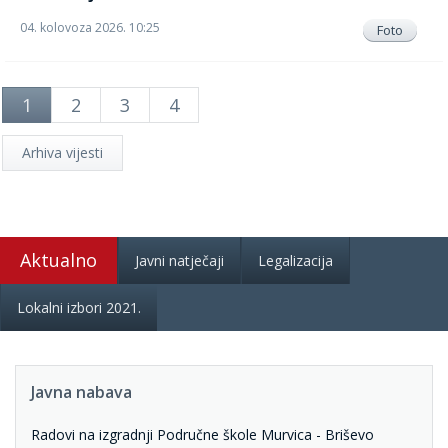
04. kolovoza 2026. 10:25
Foto
1
2
3
4
Arhiva vijesti
Aktualno
Javni natječaji
Legalizacija
Lokalni izbori 2021.
Javna nabava
Radovi na izgradnji Područne škole Murvica - Briševo