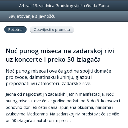
Događanja
Arhiva: 13. sjednica Gradskog vijeća Grada Zadra
Savjetovanje s javnošću
Početna
Obavijesti o prometu
Noć punog miseca na zadarskoj rivi
uz koncerte i preko 50 izlagača
Noć punog miseca i ove će godine spojiti domaće
proizvode, dalmatinsku kuhinju, glazbu i
prepoznatljivu atmosferu zadarske rive.
Jedna od najpoznatijih zadarskih ljetnih manifestacija, Noć
punog miseca, ove će se godine održati od 6. do 9. kolovoza i
ponovno donijeti četiri dana ispunjena okusima, mirisima i
zvukovima Mediterana. Na zadarskoj rivi predstavit će se više
od 50 izlagača s autohtonim proiz...