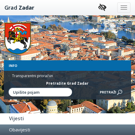
Preskoči
Grad
Zadar
na
sadržaj
INFO
Transparentni proračun
Pretražite Grad Zadar
Vijesti
Obavijesti